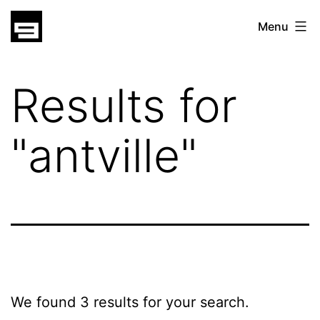
Skip
gatsu
Menu
to
gatsu
content
Results for
"
antville
"
We found 3 results for your search.